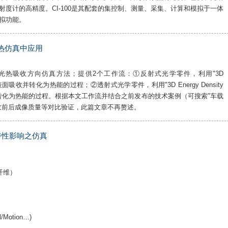
度计的高精度。CI-100是其配套的集控制、测量、采集、计算和模拟于一体
模拟功能。
吸热仿真中应用
零件光热吸收方向仿真方法；提供2个工作流：①反射式光学零件，利用"3D
件表面吸收并转化为热能的过程；②透射式光学零件，利用"3D Energy Density
转化为热能的过程。根据本文工作流并结合之前发布的技术案例（可搜索"车载
收前后成像质量等对比验证，此篇文章不再赘述。
滤特性影响之仿真
纤维）
/Motion…)