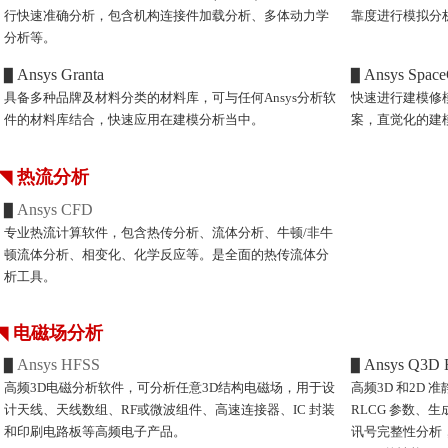
行快速准确分析，包含机构连接件加载分析、多体动力学
靠度进行模拟分析，包
分析等。
Ansys Granta
Ansys Spac
▉
▉
具备多种品牌及材料分类的材料库，可与任何Ansys分析软
快速进行建模修模
件的材料库结合，快速应用在建模分析当中。
案，直觉化的建
◥
热流分析
Password
Ansys CFD
▉
专业热流计算软件，包含热传分析、流体分析、牛顿/非牛
顿流体分析、相变化、化学反应等。是全面的热传流体分
析工具。
◥
电磁场分析
Ansys HFSS
Ansys Q3D E
▉
▉
高频3D电磁分析软件，可分析任意3D结构电磁场，用于设
高频3D 和2D
计天线、天线数组、RF或微波组件、高速连接器、IC 封装
RLCG 参数、生
和印刷电路板等高频电子产品。
讯号完整性分析，