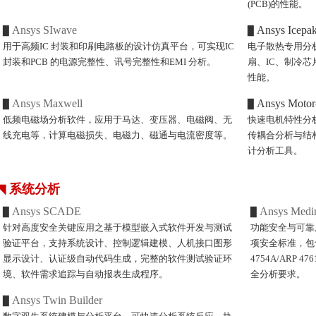
(PCB)的性能。
Ansys SIwave
Ansys Icepa
▉
▉
用于高频IC 封装和印刷电路板的设计仿真平台，可实现IC
电子散热专用分
封装和PCB 的电源完整性、讯号完整性和EMI 分析。
扇、IC、制冷芯
性能。
Ansys Maxwell
Ansys Moto
▉
▉
低频电磁场分析软件，应用于马达、变压器、电磁阀、无
快速电机特性分
线充电等，计算电磁损失、电磁力、磁通与电流密度等。
传耦合分析与结
计分析工具。
◥
系统分析
Ansys SCADE
Ansys Medin
▉
▉
针对高度安全关键应用之基于模型嵌入式软件开发与测试
功能安全与可靠
验证平台，支持系统设计、控制逻辑建模、人机接口图形
项安全标准，包含IS
显示设计、认证级自动代码生成，完整的软件测试验证环
4754A/ARP 476
境、软件需求追踪与自动报表生成程序。
全分析要求。
Ansys Twin Builder
▉