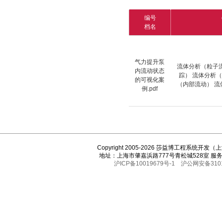
编号
档名
气力提升泵
流体分析（粒子
内流动状态
踪） 流体分析
的可视化案
（内部流动） 
例.pdf
Copyright 2005-2026 莎益博工程系统开
地址：上海市肇嘉浜路777号青松城528室 服务热线
沪ICP备10019679号-1
沪公网安备3101