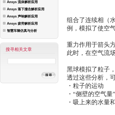
Ansys 流体解析应用
Ansys 落下撞击解析应用
Ansys 声响解析应用
组合了连续相（水
Ansys 疲劳解析应用
例，模拟了使空
智慧车辆仿真与分析
重力作用于箭头
搜寻相关文章
此时，在空气流
黑球模拟了粒子
透过这些分析，
・粒子的运动
・“侧壁的空气量
・吸上来的水量