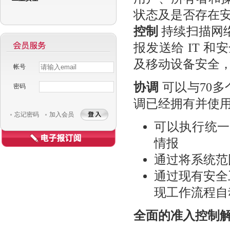
状态及是否存在
控制
持续扫描网
报发送给 IT 
及移动设备安全
帐号
协调
可以与70多
密码
Username
Password
调已经拥有并使
忘记密码
加入会员
可以执行统一
情报
通过将系统范
通过现有安全
现工作流程自
全面的准入控制