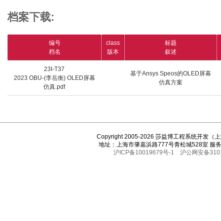
档案下载:
编号
class
标题
档名
版本
叙述
23I-T37
基于Ansys Speos的OLED屏幕
2023 OBU-(李岳衡) OLED屏幕
仿真方案
仿真.pdf
Copyright 2005-2026 莎益博工程系统开
地址：上海市肇嘉浜路777号青松城528室 服务热线
沪ICP备10019679号-1
沪公网安备3101