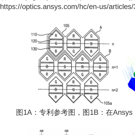
https://optics.ansys.com/hc/en-us/artic
图1A：专利参考图，图1B：在Ansys