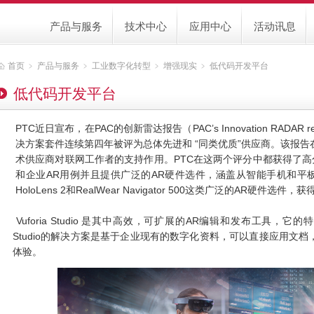
产品与服务
技术中心
应用中心
活动讯息
首页
﹥
产品与服务
﹥
工业数字化转型
﹥
增强现实
﹥
低代码开发平台
低代码开发平台
PTC近日宣布，在PAC的创新雷达报告（PAC’s Innovation RADAR r
决方案套件连续第四年被评为总体先进和 “同类优质”供应商。该报告
术供应商对联网工作者的支持作用。PTC在这两个评分中都获得了高
和企业AR用例并且提供广泛的AR硬件选件，涵盖从智能手机和平
HoloLens 2和RealWear Navigator 500这类广泛的AR硬件选
Vuforia Studio 是其中高效，可扩展的AR编辑和发布工具，它的
Studio的解决方案是基于企业现有的数字化资料，可以直接应用文
体验。
Password