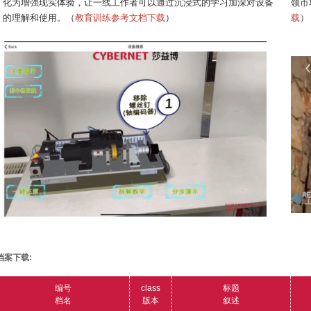
化为增强现实体验，让一线工作者可以通过沉浸式的学习加深对设备
领市
的理解和使用。
（
教育训练参考文档下载
）
载
）
档案下载:
编号
class
标题
档名
版本
叙述