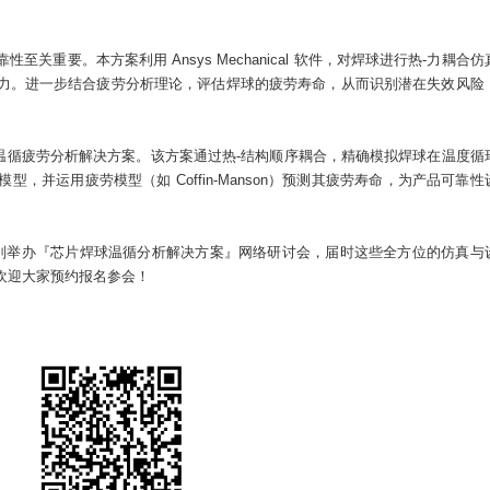
关重要。本方案利用 Ansys Mechanical 软件，对焊球进行热-力耦合仿
力。进一步结合疲劳分析理论，评估焊球的疲劳寿命，从而识别潜在失效风险
件的芯片焊球温循疲劳分析解决方案。该方案通过热-结构顺序耦合，精确模拟焊球在温度循
模型，并运用疲劳模型（如 Coffin-Manson）预测其疲劳寿命，为产品可靠性
益博特别举办『芯片焊球温循分析解决方案』网络研讨会，届时这些全方位的仿真与
欢迎大家预约报名参会！