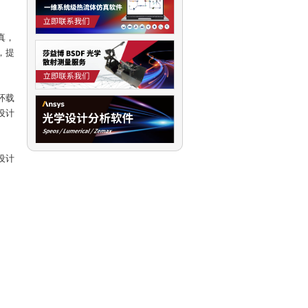
真，
，提
环载
设计
设计