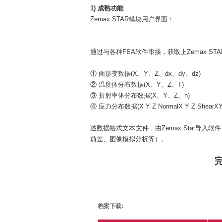
1) 成熟功能
Zemax STAR模块用户界面：
通过与各种FEA软件串接，获取上Zemax ST
① 面形变数据(X、Y、Z、dx、dy、dz)
② 温度体分布数据(X、Y、Z、T)
③ 折射率体分布数据(X、Y、Z、n)
④ 应力分布数据(X Y Z NormalX Y Z ShearX
述数据格式文本文件，由Zemax Star导
前差、图像模拟分析等）。
档案下载: