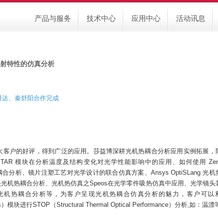
产品与服务
技术中心
应用中心
活动讯息
射特性的仿真分析
王维达、秦舒阳合作完成
来，受到广大客户的好评，得到广泛的应用。莎益博深耕光机热耦合分析应用实例拓展，
tudio STAR 模块在分析温度及结构变化对光学性能影响中的应用、如何使用 Zem
热耦合分析、镜片注塑工艺对光学设计的联合仿真方案、Ansys OptiSLang 光机
速镜头光机热耦合分析、光机热仿真之Speos在光学零件吸热仿真中应用、光学镜头
光机热耦合分析等，为客户呈现光机热耦合仿真分析的魅力，客户可以
esults）模块进行STOP（Structural Thermal Optical Performance）分析,如：温